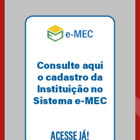
09.03.2026
Mackenzie mobiliza campanha
solidária para apoiar famílias em
Minas Gerais
05.03.2026
Primeiro culto do ano ressalta o
agradecimento
27.02.2026
Mackenzie recepciona calouros
do primeiro semestre de 2026
06.02.2026