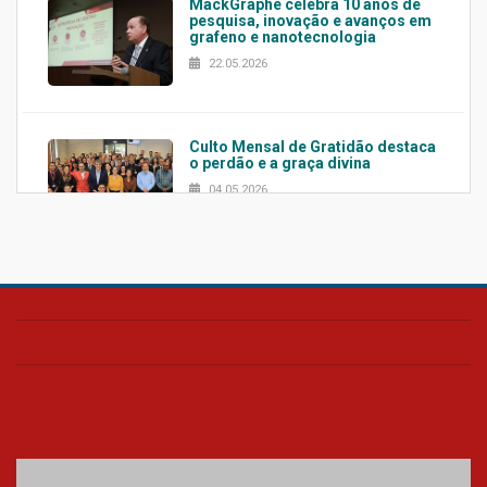
MackGraphe celebra 10 anos de
pesquisa, inovação e avanços em
grafeno e nanotecnologia
22.05.2026
Culto Mensal de Gratidão destaca
o perdão e a graça divina
04.05.2026
Confira como foi o culto mensal
de março
26.03.2026
Cerimônia do Jaleco marca
entrada de novos alunos de
Medicina em Alphaville