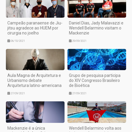
Campeão paranaense de Jiu-
Daniel Dias, Jady Malavazzi e
jitsu agradece ao HUEM por
Wendell Belarmino visitam o
cirurgia no joelho
Mackenzie
06/10/2021
29/09/2021
Aula Magna de Arquitetura e
Grupo de pesquisa participa
Urbanismo debate
do XIV Congresso Brasileiro
Arquitetura latino-americana
de Bioética
27/09/2021
27/09/2021
Mackenzie é a única
Wendell Belarmino volta aos