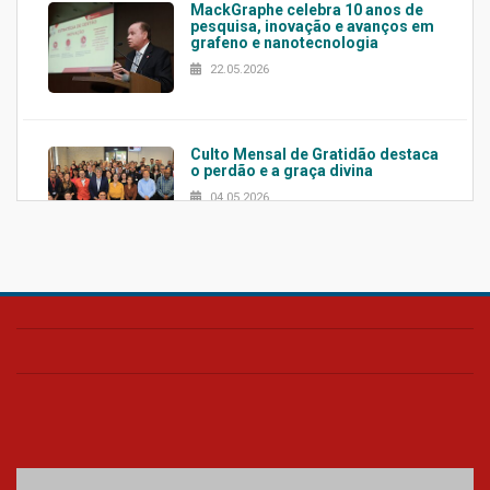
MackGraphe celebra 10 anos de
pesquisa, inovação e avanços em
grafeno e nanotecnologia
22.05.2026
Culto Mensal de Gratidão destaca
o perdão e a graça divina
04.05.2026
Confira como foi o culto mensal
de março
26.03.2026
Cerimônia do Jaleco marca
entrada de novos alunos de
Medicina em Alphaville