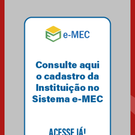
09.03.2026
Mackenzie mobiliza campanha
solidária para apoiar famílias em
Minas Gerais
05.03.2026
Primeiro culto do ano ressalta o
agradecimento
27.02.2026
Mackenzie recepciona calouros
do primeiro semestre de 2026
06.02.2026