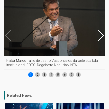
Reitor Marco Tullio de Castro Vasconcelos durante sua fala
institucional. FOTO: Dagoberto Nogueira/ NTAI
1
2
3
4
5
6
7
8
Related News