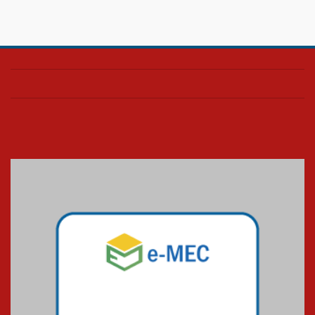
Confira como foi o culto mensal
de março
26.03.2026
Cerimônia do Jaleco marca
entrada de novos alunos de
Medicina em Alphaville
09.03.2026
Mackenzie mobiliza campanha
solidária para apoiar famílias em
Minas Gerais
05.03.2026