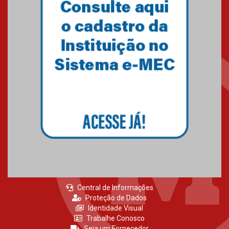
Primeiro culto do ano ressalta o
agradecimento
27.02.2026
Mackenzie recepciona calouros
do primeiro semestre de 2026
06.02.2026
Central de Informações
Proteção de Dados
Identidade Visual
Trabalhe Conosco
Seja um Fornecedor