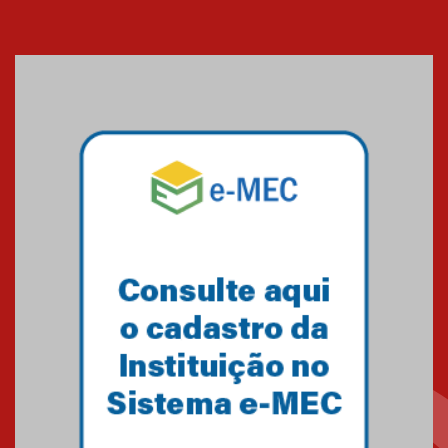
Cerimônia do Jaleco marca
entrada de novos alunos de
Medicina em Alphaville
09.03.2026
Mackenzie mobiliza campanha
solidária para apoiar famílias em
Minas Gerais
05.03.2026
Primeiro culto do ano ressalta o
agradecimento
27.02.2026
Mackenzie recepciona calouros
do primeiro semestre de 2026