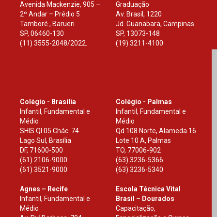
Avenida Mackenzie, 905 –
Graduação
2º Andar – Prédio 5
Av. Brasil, 1220
Tamboré , Barueri
Jd. Guanabara, Campinas
SP
,
06460-130
SP
,
13073-148
(11) 3555-2048/2022.
(19) 3211-4100
Colégio - Brasília
Colégio - Palmas
Infantil, Fundamental e
Infantil, Fundamental e
Médio
Médio
SHIS Ql 05 Chác. 74
Qd.108 Norte, Alameda 16
Lago Sul, Brasília
Lote 10 A, Palmas
DF
,
71600-500
TO
,
77006-902
(61) 2106-9000
(63) 3236-5366
(61) 3521-9000
(63) 3236-5340
Agnes – Recife
Escola Técnica Vital
Infantil, Fundamental e
Brasil – Dourados
Médio
Capacitação,