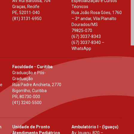
Av. Rui Barbosa, 704
Especialização e Cursos
Graças, Recife
Técnicos
PE
,
52011-040
Rua João Rosa Góes, 1760
(81) 3131-6950
– 3º andar, Vila Planalto
Dourados
/
MS
79825-070
(67) 3037-8343
(67) 3037-8340 –
WhatsApp
Faculdade - Curitiba
Graduação e Pós-
Graduação
 e
Rua Padre Anchieta, 2770
Bigorrilho, Curitiba
PR
,
80730-000
(41) 3240-5500
h
Unidade de Pronto
Ambulatório I - (Iguaçu)
Atendimento Pediátrico
Av. Iguaçu, 820 –