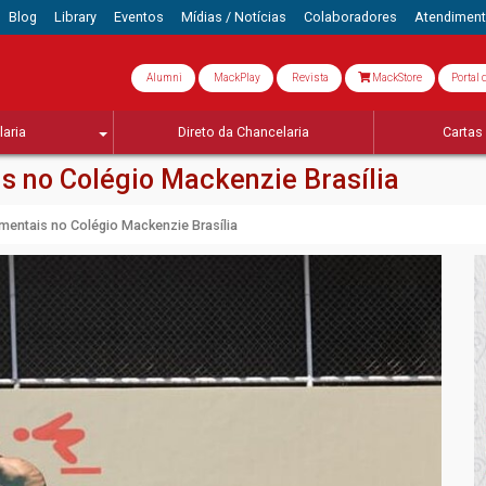
Blog
Library
Eventos
Mídias / Notícias
Colaboradores
Atendimen
Alumni
MackPlay
Revista
MackStore
Portal 
aria
Direto da Chancelaria
Cartas 
is no Colégio Mackenzie Brasília
amentais no Colégio Mackenzie Brasília