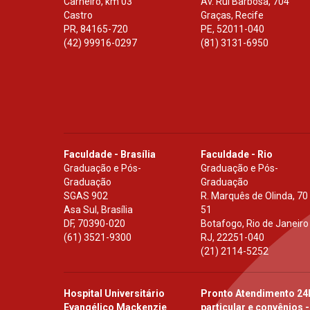
Carneiro, km 03
Av. Rui Barbosa, 704
Castro
Graças, Recife
PR
,
84165-720
PE
,
52011-040
(42) 99916-0297
(81) 3131-6950
Faculdade - Brasília
Faculdade - Rio
Graduação e Pós-
Graduação e Pós-
Graduação
Graduação
SGAS 902
R. Marquês de Olinda, 70
Asa Sul, Brasília
51
DF
,
70390-020
Botafogo, Rio de Janeiro
(61) 3521-9300
RJ
,
22251-040
(21) 2114-5252
Hospital Universitário
Pronto Atendimento 24
Evangélico Mackenzie
particular e convênios -