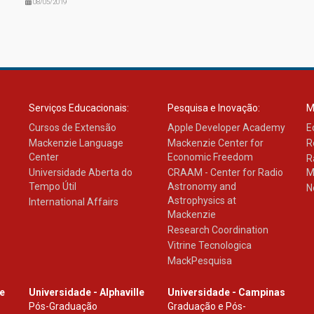
08/05/2019
Serviços Educacionais:
Pesquisa e Inovação:
M
Cursos de Extensão
Apple Developer Academy
E
Mackenzie Language
Mackenzie Center for
R
Center
Economic Freedom
R
Universidade Aberta do
CRAAM - Center for Radio
M
Tempo Útil
Astronomy and
N
Astrophysics at
International Affairs
Mackenzie
Research Coordination
Vitrine Tecnologica
MackPesquisa
le
Universidade - Alphaville
Universidade - Campinas
Pós-Graduação
Graduação e Pós-