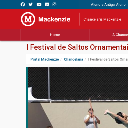
Aluno e Antigo Aluno
Chancelaria Mackenzie
Home
A Chancel
I Festival de Saltos Ornamenta
Portal Mackenzie
Chancelaria
I Festival de Saltos Orn