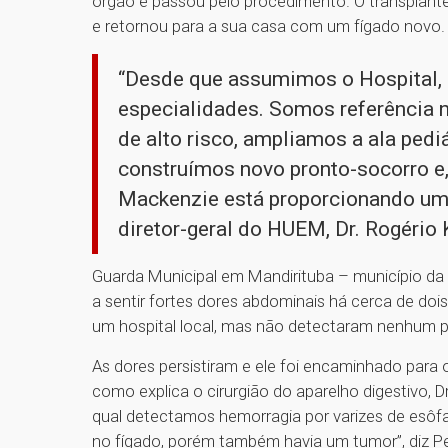
órgão e passou pelo procedimento. O transplante f
e retornou para a sua casa com um fígado novo.
“Desde que assumimos o Hospital, 
especialidades. Somos referência 
de alto risco, ampliamos a ala pedi
construímos novo pronto-socorro e,
Mackenzie está proporcionando um h
diretor-geral do HUEM, Dr. Rogério
Guarda Municipal em Mandirituba – município da
a sentir fortes dores abdominais há cerca de doi
um hospital local, mas não detectaram nenhum pr
As dores persistiram e ele foi encaminhado para
como explica o cirurgião do aparelho digestivo, Dr.
qual detectamos hemorragia por varizes de esôf
no fígado, porém também havia um tumor”, diz Pe