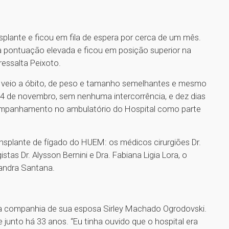
splante e ficou em fila de espera por cerca de um mês.
a pontuação elevada e ficou em posição superior na
ressalta Peixoto.
 veio a óbito, de peso e tamanho semelhantes e mesmo
14 de novembro, sem nenhuma intercorrência, e dez dias
companhamento no ambulatório do Hospital como parte
nsplante de fígado do HUEM: os médicos cirurgiões Dr.
istas Dr. Alysson Bernini e Dra. Fabiana Ligia Lora, o
sandra Santana.
na companhia de sua esposa Sirley Machado Ogrodovski.
junto há 33 anos. “Eu tinha ouvido que o hospital era