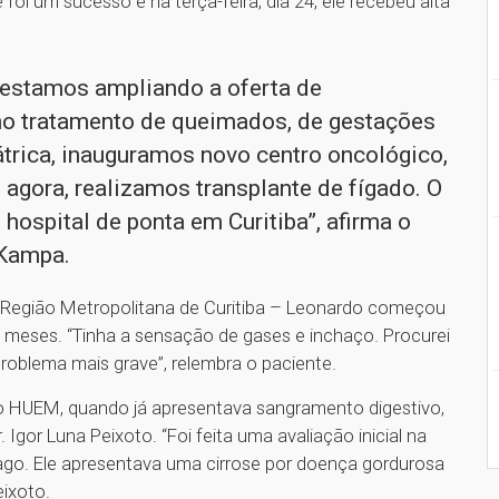
oi um sucesso e na terça-feira, dia 24, ele recebeu alta
estamos ampliando a oferta de
no tratamento de queimados, de gestações
átrica, inauguramos novo centro oncológico,
 agora, realizamos transplante de fígado. O
ospital de ponta em Curitiba”, afirma o
 Kampa.
 Região Metropolitana de Curitiba – Leonardo começou
s meses. “Tinha a sensação de gases e inchaço. Procurei
oblema mais grave”, relembra o paciente.
 o HUEM, quando já apresentava sangramento digestivo,
 Igor Luna Peixoto. “Foi feita uma avaliação inicial na
ago. Ele apresentava uma cirrose por doença gordurosa
ixoto.