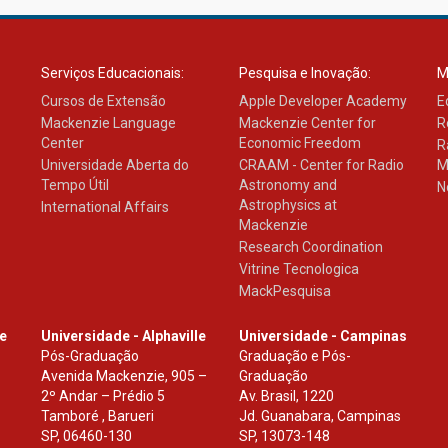
Serviços Educacionais:
Pesquisa e Inovação:
M
Cursos de Extensão
Apple Developer Academy
E
Mackenzie Language
Mackenzie Center for
R
Center
Economic Freedom
R
Universidade Aberta do
CRAAM - Center for Radio
M
Tempo Útil
Astronomy and
N
Astrophysics at
International Affairs
Mackenzie
Research Coordination
Vitrine Tecnologica
MackPesquisa
le
Universidade - Alphaville
Universidade - Campinas
Pós-Graduação
Graduação e Pós-
Avenida Mackenzie, 905 –
Graduação
2º Andar – Prédio 5
Av. Brasil, 1220
Tamboré , Barueri
Jd. Guanabara, Campinas
SP
,
06460-130
SP
,
13073-148