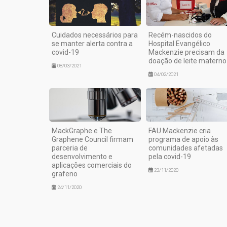
Cuidados necessários para
Recém-nascidos do
se manter alerta contra a
Hospital Evangélico
covid-19
Mackenzie precisam da
doação de leite materno
08/03/2021
04/02/2021
MackGraphe e The
FAU Mackenzie cria
Graphene Council firmam
programa de apoio às
parceria de
comunidades afetadas
desenvolvimento e
pela covid-19
aplicações comerciais do
23/11/2020
grafeno
24/11/2020