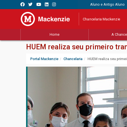
Aluno e Antigo Aluno
Chancelaria Mackenzie
Home
A Chancel
HUEM realiza seu primeiro tra
Portal Mackenzie
Chancelaria
HUEM realiza seu primei