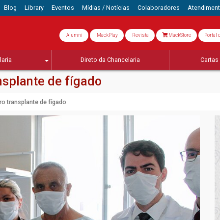
Blog
Library
Eventos
Mídias / Notícias
Colaboradores
Atendimen
Alumni
MackPlay
Revista
MackStore
Portal 
aria
Direto da Chancelaria
Cartas 
nsplante de fígado
ro transplante de fígado