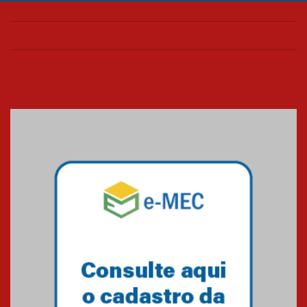
Confira como foi o culto mensal
de março
26.03.2026
Cerimônia do Jaleco marca
entrada de novos alunos de
Medicina em Alphaville
09.03.2026
Mackenzie mobiliza campanha
solidária para apoiar famílias em
Minas Gerais
05.03.2026
Primeiro culto do ano ressalta o
agradecimento
27.02.2026