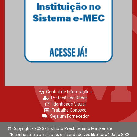
Mackenzie recepciona calouros
do primeiro semestre de 2026
06.02.2026
Central de Informações
Proteção de Dados
Identidade Visual
Trabalhe Conosco
Seja um Fornecedor
© Copyright - 2026 - Instituto Presbiteriano Mackenzie
"E conhecereis a verdade, e a verdade vos libertará." João 8:32