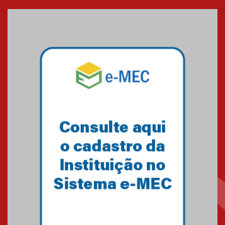
entrada de novos alunos de
Medicina em Alphaville
09.03.2026
Mackenzie mobiliza campanha
solidária para apoiar famílias em
Minas Gerais
05.03.2026
Primeiro culto do ano ressalta o
agradecimento
27.02.2026
Mackenzie recepciona calouros
do primeiro semestre de 2026
06.02.2026