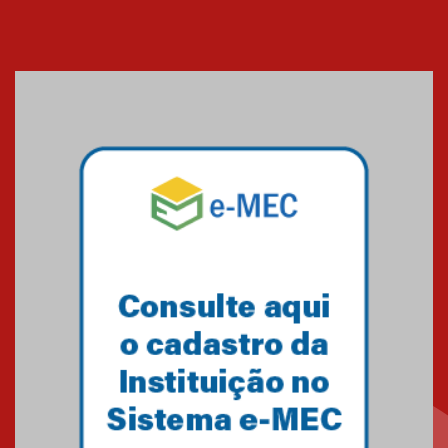
Cerimônia do Jaleco marca
entrada de novos alunos de
Medicina em Alphaville
09.03.2026
Mackenzie mobiliza campanha
solidária para apoiar famílias em
Minas Gerais
05.03.2026
Primeiro culto do ano ressalta o
agradecimento
27.02.2026
Mackenzie recepciona calouros