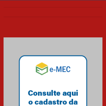
Confira como foi o culto mensal
de março
26.03.2026
Cerimônia do Jaleco marca
entrada de novos alunos de
Medicina em Alphaville
09.03.2026
Mackenzie mobiliza campanha
solidária para apoiar famílias em
Minas Gerais
05.03.2026
Primeiro culto do ano ressalta o
agradecimento
27.02.2026