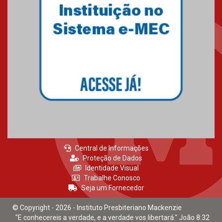
Mackenzie recepciona calouros
do primeiro semestre de 2026
06.02.2026
Central de Informações
Proteção de Dados
Identidade Visual
Trabalhe Conosco
Seja um Fornecedor
© Copyright - 2026 - Instituto Presbiteriano Mackenzie
"E conhecereis a verdade, e a verdade vos libertará." João 8:32