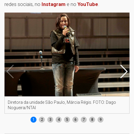
redes sociais, no
Instagram
e no
YouTube
.
Diretora da unidade São Paulo, Márcia Régis. FOTO: Dago
Nogueira/NTAI
1
2
3
4
5
6
7
8
9