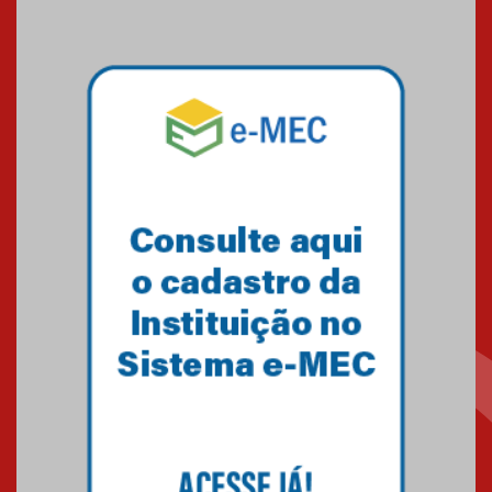
09.03.2026
Mackenzie mobiliza campanha
solidária para apoiar famílias em
Minas Gerais
05.03.2026
Primeiro culto do ano ressalta o
agradecimento
27.02.2026
Mackenzie recepciona calouros
do primeiro semestre de 2026
06.02.2026