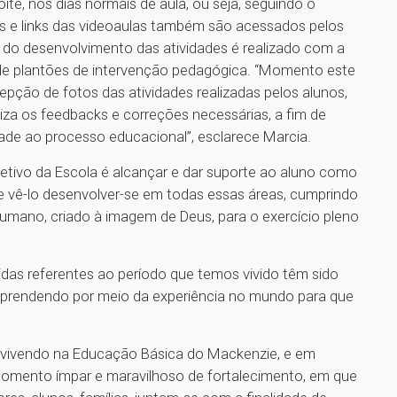
ite, nos dias normais de aula, ou seja, seguindo o
es e links das videoaulas também são acessados pelos
o desenvolvimento das atividades é realizado com a
de plantões de intervenção pedagógica. “Momento este
pção de fotos das atividades realizadas pelos alunos,
iza os feedbacks e correções necessárias, a fim de
ade ao processo educacional”, esclarece Marcia.
jetivo da Escola é alcançar e dar suporte ao aluno como
vo e vê-lo desenvolver-se em todas essas áreas, cumprindo
 humano, criado à imagem de Deus, para o exercício pleno
das referentes ao período que temos vivido têm sido
prendendo por meio da experiência no mundo para que
 vivendo na Educação Básica do Mackenzie, e em
momento ímpar e maravilhoso de fortalecimento, em que