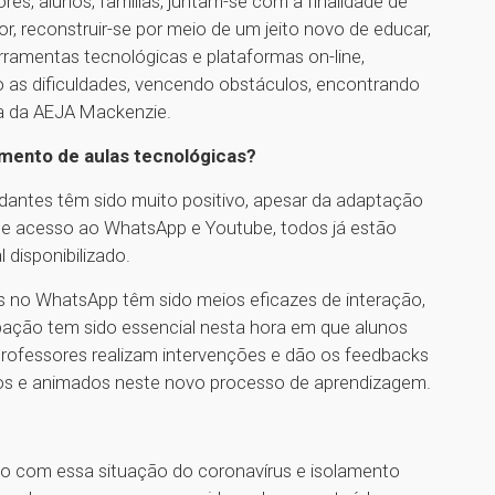
res, alunos, famílias, juntam-se com a finalidade de
or, reconstruir-se por meio de um jeito novo de educar,
ramentas tecnológicas e plataformas on-line,
o as dificuldades, vencendo obstáculos, encontrando
ora da AEJA Mackenzie.
ento de aulas tecnológicas?
antes têm sido muito positivo, apesar da adaptação
 de acesso ao WhatsApp e Youtube, todos já estão
 disponibilizado.
s no WhatsApp têm sido meios eficazes de interação,
cipação tem sido essencial nesta hora em que alunos
professores realizam intervenções e dão os feedbacks
ros e animados neste novo processo de aprendizagem.
mo com essa situação do coronavírus e isolamento