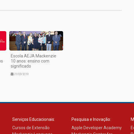
Escola AEJA Mackenzie
os
10 anos: ensino com
significado
21/03/2019
Serviços Educacionais:
Pesquisa e Inovação:
M
Cursos de Extensão
Apple Developer Academy
E