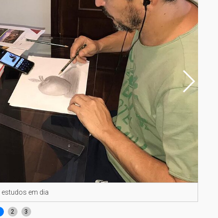
 estudos em dia
Alun
1
2
3