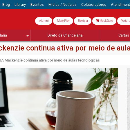
Blog
Library
Eventos
Mídias / Notícias
Colaboradores
Atendimen
Alumni
MackPlay
Revista
MackStore
Portal 
aria
Direto da Chancelaria
Cartas 
kenzie continua ativa por meio de aul
JA Mackenzie continua ativa por meio de aulas tecnológicas