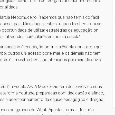
nológicas como forma de reorganizar e dar andamento
onalidade.
Marcia Nepomuceno, “sabemos que não tem sido fácil
pesar das dificuldades, esta situação também tem se
portunidade de utilizar estratégias de educação on-
das atividades curriculares em nossa escola”.
iam acesso à educação on-line, a Escola constatou que
pp, outros 6% acesso por e-mail e os demais não têm
stes últimos também são atendidos por meio de envio
ntena”, a Escola AEJA Mackenzie tem desenvolvido suas
plataforma Youtube, preparadas com dedicação e afinco,
ores e acompanhamento da equipe pedagógica e direção.
lunos por grupos de WhatsApp das turmas dos três