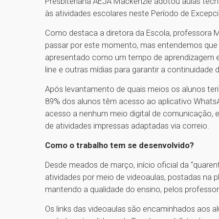
Presbiteriana AEJA Mackenzie adotou aulas tec
às atividades escolares neste Período de Excepci
Como destaca a diretora da Escola, professora 
passar por este momento, mas entendemos que a
apresentado como um tempo de aprendizagem e o
line e outras mídias para garantir a continuidade 
Após levantamento de quais meios os alunos ter
89% dos alunos têm acesso ao aplicativo WhatsA
acesso a nenhum meio digital de comunicação, e
de atividades impressas adaptadas via correio.
Como o trabalho tem se desenvolvido?
Desde meados de março, início oficial da “quare
atividades por meio de videoaulas, postadas na 
mantendo a qualidade do ensino, pelos profess
Os links das videoaulas são encaminhados aos a