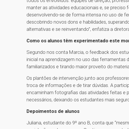
todos os envolvidos: equipes de direção, professo
manter as atividades educacionais e, se preciso f
desenvolvendo-se de forma intensa no uso de fer
descobrindo novos dons e habilidades, superand
alternativas e se reinventando”, enfatiza a diret
Como os alunos têm experimentado este mom
Segundo nos conta Marcia, o feedback dos estud
inicial na aprendizagem no uso das ferramentas
familiarizados e tirando maior proveito do material
Os plantões de intervenção junto aos professore
troca de informações e de tirar dúvidas. A parti
encaminham fotografias das atividades feitas e 
necessários, deixando os estudantes mais segu
Depoimentos de alunos
Juliana, estudante do 9º ano B, conta que “mes