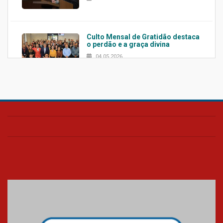
Culto Mensal de Gratidão destaca
o perdão e a graça divina
04.05.2026
Confira como foi o culto mensal
de março
26.03.2026
Cerimônia do Jaleco marca
entrada de novos alunos de
Medicina em Alphaville
09.03.2026