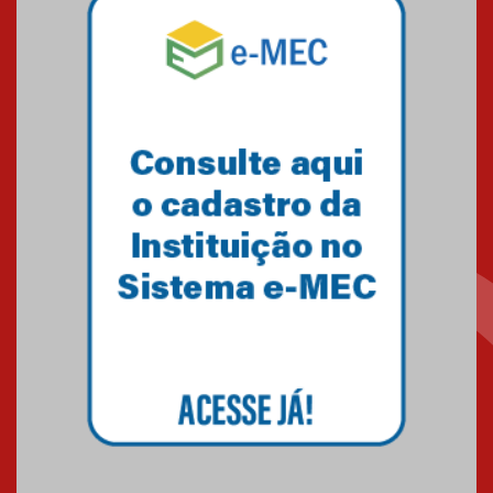
Mackenzie mobiliza campanha
solidária para apoiar famílias em
Minas Gerais
05.03.2026
Primeiro culto do ano ressalta o
agradecimento
27.02.2026
Mackenzie recepciona calouros
do primeiro semestre de 2026
06.02.2026