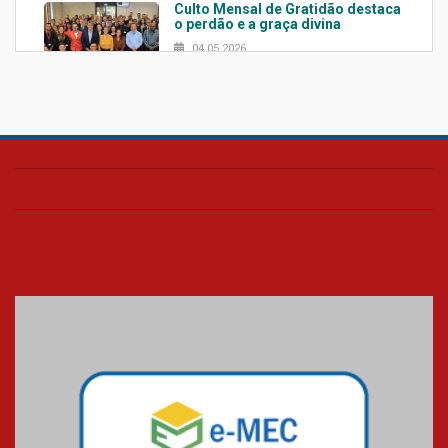
Culto Mensal de Gratidão destaca
o perdão e a graça divina
04.05.2026
Confira como foi o culto mensal
de março
26.03.2026
Cerimônia do Jaleco marca
entrada de novos alunos de
Medicina em Alphaville
09.03.2026
Mackenzie mobiliza campanha
solidária para apoiar famílias em
Minas Gerais