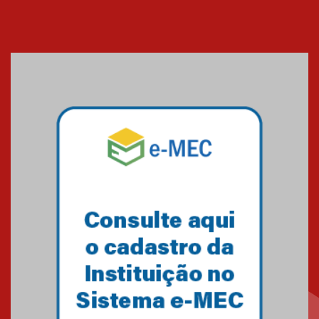
Cerimônia do Jaleco marca
entrada de novos alunos de
Medicina em Alphaville
09.03.2026
Mackenzie mobiliza campanha
solidária para apoiar famílias em
Minas Gerais
05.03.2026
Primeiro culto do ano ressalta o
agradecimento
27.02.2026
Mackenzie recepciona calouros