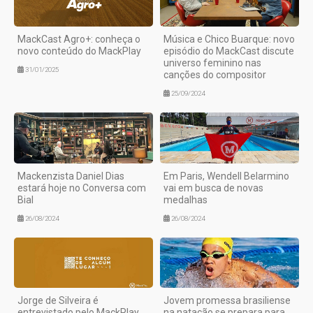
MackCast Agro+: conheça o
Música e Chico Buarque: novo
novo conteúdo do MackPlay
episódio do MackCast discute
universo feminino nas
31/01/2025
canções do compositor
25/09/2024
Mackenzista Daniel Dias
Em Paris, Wendell Belarmino
estará hoje no Conversa com
vai em busca de novas
Bial
medalhas
26/08/2024
26/08/2024
Jorge de Silveira é
Jovem promessa brasiliense
entrevistado pelo MackPlay
na natação se prepara para