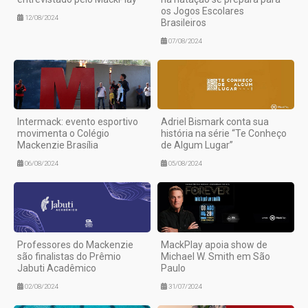
os Jogos Escolares
12/08/2024
Brasileiros
07/08/2024
Intermack: evento esportivo
Adriel Bismark conta sua
movimenta o Colégio
história na série “Te Conheço
Mackenzie Brasília
de Algum Lugar”
06/08/2024
05/08/2024
Professores do Mackenzie
MackPlay apoia show de
são finalistas do Prêmio
Michael W. Smith em São
Jabuti Acadêmico
Paulo
02/08/2024
31/07/2024