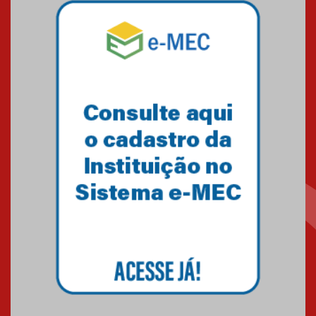
Mackenzie mobiliza campanha
solidária para apoiar famílias em
Minas Gerais
05.03.2026
Primeiro culto do ano ressalta o
agradecimento
27.02.2026
Mackenzie recepciona calouros
do primeiro semestre de 2026
06.02.2026