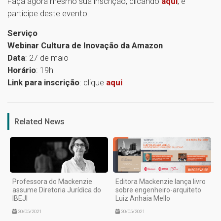
Faça agora mesmo sua inscrição, clicando
aqui
, e
participe deste evento.
Serviço
Webinar Cultura de Inovação da Amazon
Data
: 27 de maio
Horário
: 19h
Link para inscrição
: clique
aqui
1
Related News
Professora do Mackenzie
Editora Mackenzie lança livro
assume Diretoria Jurídica do
sobre engenheiro-arquiteto
IBEJI
Luiz Anhaia Mello
20/05/2021
20/05/2021