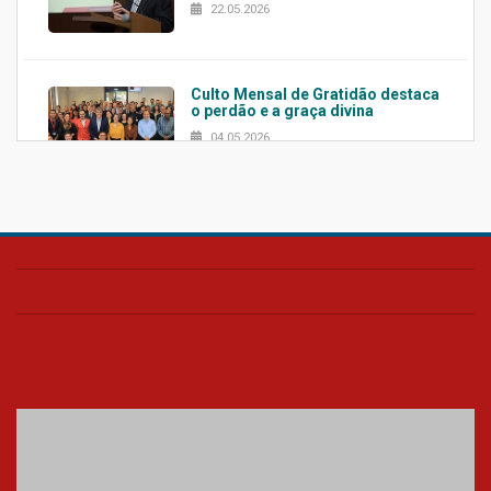
22.05.2026
Culto Mensal de Gratidão destaca
o perdão e a graça divina
04.05.2026
Confira como foi o culto mensal
de março
26.03.2026
Cerimônia do Jaleco marca
entrada de novos alunos de
Medicina em Alphaville
09.03.2026