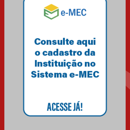
Mackenzie mobiliza campanha
solidária para apoiar famílias em
Minas Gerais
05.03.2026
Primeiro culto do ano ressalta o
agradecimento
27.02.2026
Mackenzie recepciona calouros
do primeiro semestre de 2026
06.02.2026