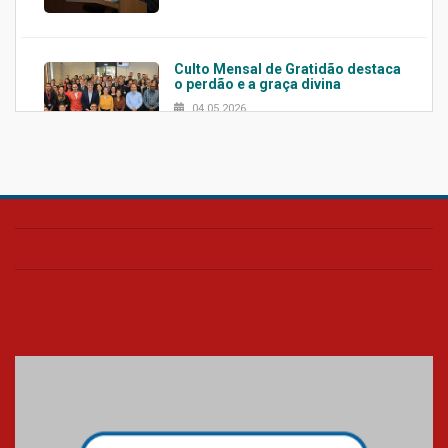
Culto Mensal de Gratidão destaca
o perdão e a graça divina
04.05.2026
Confira como foi o culto mensal
de março
26.03.2026
Cerimônia do Jaleco marca
entrada de novos alunos de
Medicina em Alphaville
09.03.2026