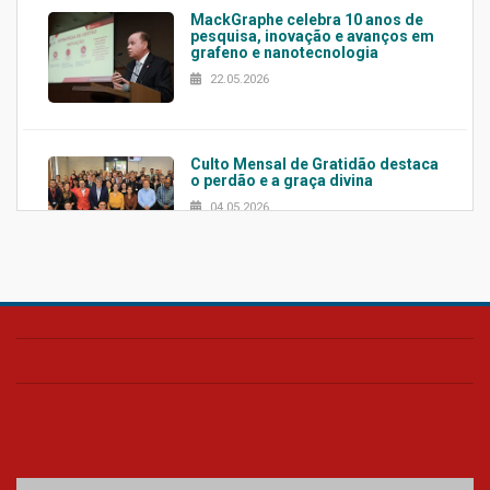
MackGraphe celebra 10 anos de
pesquisa, inovação e avanços em
grafeno e nanotecnologia
22.05.2026
Culto Mensal de Gratidão destaca
o perdão e a graça divina
04.05.2026
Confira como foi o culto mensal
de março
26.03.2026
Cerimônia do Jaleco marca
entrada de novos alunos de
Medicina em Alphaville