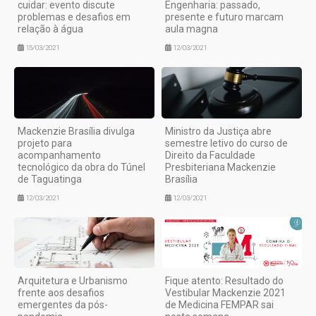
cuidar: evento discute
Engenharia: passado,
problemas e desafios em
presente e futuro marcam
relação à água
aula magna
15/03/2021
12/03/2021
Mackenzie Brasília divulga
Ministro da Justiça abre
projeto para
semestre letivo do curso de
acompanhamento
Direito da Faculdade
tecnológico da obra do Túnel
Presbiteriana Mackenzie
de Taguatinga
Brasília
12/03/2021
12/03/2021
Arquitetura e Urbanismo
Fique atento: Resultado do
frente aos desafios
Vestibular Mackenzie 2021
emergentes da pós-
de Medicina FEMPAR sai