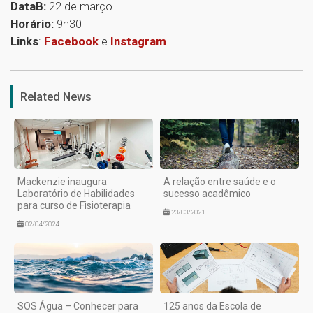
DataB:
22 de março
Horário:
9h30
Links
:
Facebook
e
Instagram
1
Related News
Mackenzie inaugura
A relação entre saúde e o
Laboratório de Habilidades
sucesso acadêmico
para curso de Fisioterapia
23/03/2021
02/04/2024
SOS Água – Conhecer para
125 anos da Escola de