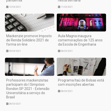
pandemia
nesta semana
12/03/2021
11/03/2021
Mackenzie promove Imposto
Aula Magna inaugura
de Renda Solidário 2021 de
comemorações de 125 anos
forma on-line
da Escola de Engenharia
09/03/2021
08/03/2021
Professores mackenzistas
Programa Itaú de Bolsas está
participam do I Simpósio
com inscrições abertas
Rondon SP 2021 - Extensão
08/03/2021
Universitária a serviço do
Brasil
08/03/2021