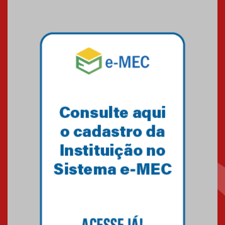
09.03.2026
Mackenzie mobiliza campanha
solidária para apoiar famílias em
Minas Gerais
05.03.2026
Primeiro culto do ano ressalta o
agradecimento
27.02.2026
Mackenzie recepciona calouros
do primeiro semestre de 2026
06.02.2026