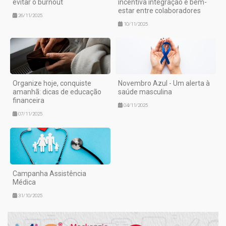
evitar o burnout
incentiva integração e bem-
estar entre colaboradores
26/11/2025
10/11/2025
Organize hoje, conquiste
Novembro Azul - Um alerta à
amanhã: dicas de educação
saúde masculina
financeira
04/11/2025
07/11/2025
Campanha Assistência
Médica
31/10/2025