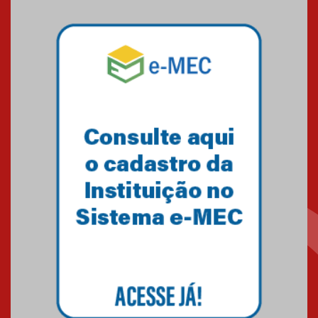
Mackenzie mobiliza campanha
solidária para apoiar famílias em
Minas Gerais
05.03.2026
Primeiro culto do ano ressalta o
agradecimento
27.02.2026
Mackenzie recepciona calouros
do primeiro semestre de 2026
06.02.2026