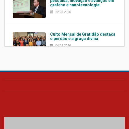
pesquisa, inovação e avanços em
grafeno e nanotecnologia
22.05.2026
Culto Mensal de Gratidão destaca
o perdão e a graça divina
04.05.2026
Confira como foi o culto mensal
de março
26.03.2026
Cerimônia do Jaleco marca
entrada de novos alunos de
Medicina em Alphaville
09.03.2026