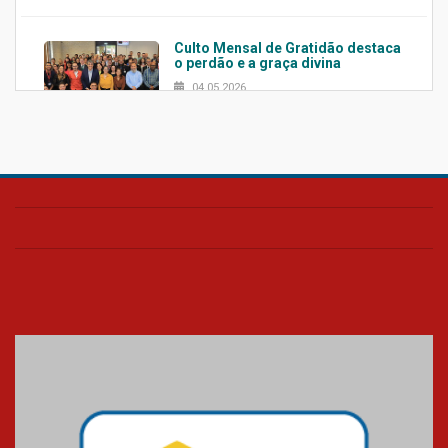
Culto Mensal de Gratidão destaca
o perdão e a graça divina
04.05.2026
Confira como foi o culto mensal
de março
26.03.2026
Cerimônia do Jaleco marca
entrada de novos alunos de
Medicina em Alphaville
09.03.2026
Mackenzie mobiliza campanha