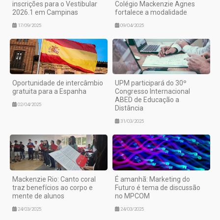
inscrições para o Vestibular
Colégio Mackenzie Agnes
2026.1 em Campinas
fortalece a modalidade
17/09/2025
09/04/2025
Oportunidade de intercâmbio
UPM participará do 30º
gratuita para a Espanha
Congresso Internacional
ABED de Educação a
02/04/2025
Distância
31/03/2025
Mackenzie Rio: Canto coral
É amanhã: Marketing do
traz benefícios ao corpo e
Futuro é tema de discussão
mente de alunos
no MPCOM
24/03/2025
24/03/2025