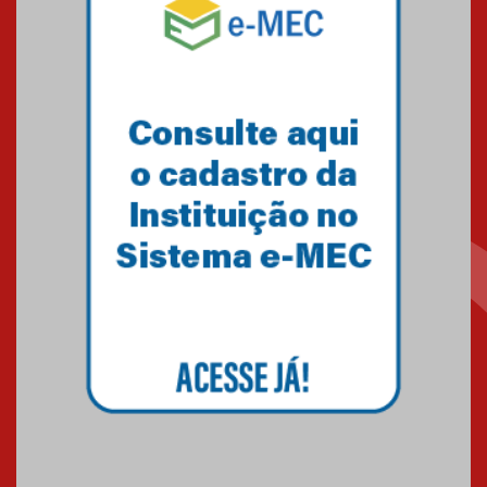
solidária para apoiar famílias em
Minas Gerais
05.03.2026
Primeiro culto do ano ressalta o
agradecimento
27.02.2026
Mackenzie recepciona calouros
do primeiro semestre de 2026
06.02.2026