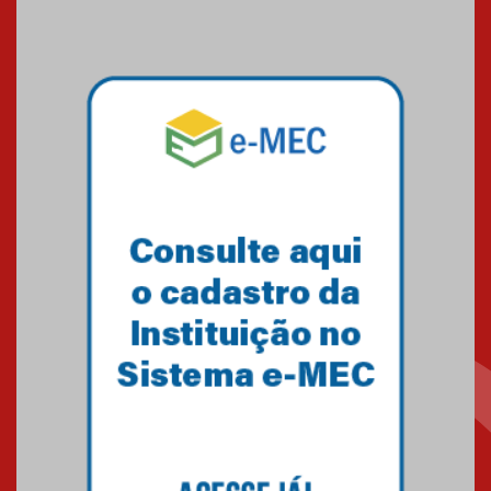
Medicina em Alphaville
09.03.2026
Mackenzie mobiliza campanha
solidária para apoiar famílias em
Minas Gerais
05.03.2026
Primeiro culto do ano ressalta o
agradecimento
27.02.2026
Mackenzie recepciona calouros
do primeiro semestre de 2026
06.02.2026