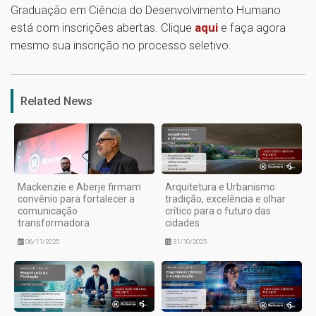
Graduação em Ciência do Desenvolvimento Humano
está com inscrições abertas. Clique
aqui
e faça agora
mesmo sua inscrição no processo seletivo.
1
Related News
Mackenzie e Aberje firmam
Arquitetura e Urbanismo:
convênio para fortalecer a
tradição, excelência e olhar
comunicação
crítico para o futuro das
transformadora
cidades
06/11/2025
31/10/2025