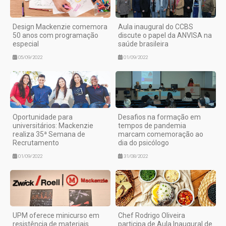
Design Mackenzie comemora
Aula inaugural do CCBS
50 anos com programação
discute o papel da ANVISA na
especial
saúde brasileira
05/09/2022
01/09/2022
Oportunidade para
Desafios na formação em
universitários: Mackenzie
tempos de pandemia
realiza 35ª Semana de
marcam comemoração ao
Recrutamento
dia do psicólogo
01/09/2022
31/08/2022
UPM oferece minicurso em
Chef Rodrigo Oliveira
resistência de materiais
participa de Aula Inaugural de