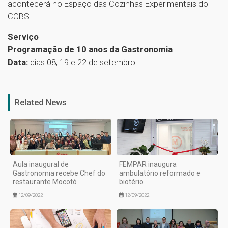
acontecerá no Espaço das Cozinhas Experimentais do
CCBS.
Serviço
Programação de 10 anos da Gastronomia
Data:
dias 08, 19 e 22 de setembro
1
Related News
Aula inaugural de
FEMPAR inaugura
Gastronomia recebe Chef do
ambulatório reformado e
restaurante Mocotó
biotério
12/09/2022
12/09/2022