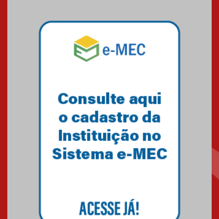
Mackenzie mobiliza campanha
solidária para apoiar famílias em
Minas Gerais
05.03.2026
Primeiro culto do ano ressalta o
agradecimento
27.02.2026
Mackenzie recepciona calouros
do primeiro semestre de 2026
06.02.2026