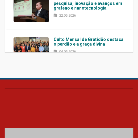
pesquisa, inovação e avanços em
grafeno e nanotecnologia
22.05.2026
Culto Mensal de Gratidão destaca
o perdão e a graça divina
04.05.2026
Confira como foi o culto mensal
de março
26.03.2026
Cerimônia do Jaleco marca
entrada de novos alunos de
Medicina em Alphaville
09.03.2026