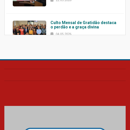
22.05.2026
Culto Mensal de Gratidão destaca
o perdão e a graça divina
04.05.2026
Confira como foi o culto mensal
de março
26.03.2026
Cerimônia do Jaleco marca
entrada de novos alunos de
Medicina em Alphaville
09.03.2026