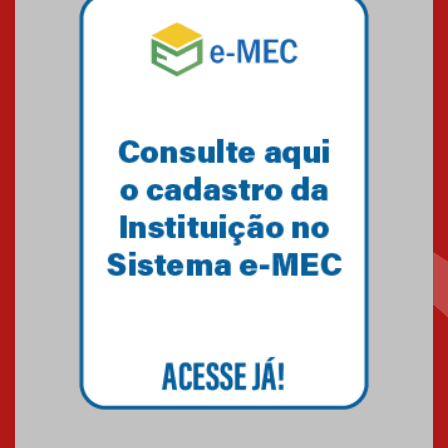
Mackenzie mobiliza campanha
solidária para apoiar famílias em
Minas Gerais
05.03.2026
Primeiro culto do ano ressalta o
agradecimento
27.02.2026
Mackenzie recepciona calouros
do primeiro semestre de 2026
06.02.2026