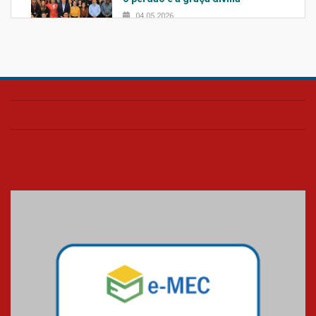
04.05.2026
Confira como foi o culto mensal
de março
26.03.2026
Cerimônia do Jaleco marca
entrada de novos alunos de
Medicina em Alphaville
09.03.2026
Mackenzie mobiliza campanha
solidária para apoiar famílias em
Minas Gerais
05.03.2026