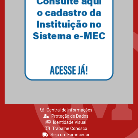
Primeiro culto do ano ressalta o
agradecimento
27.02.2026
Mackenzie recepciona calouros
do primeiro semestre de 2026
06.02.2026
Central de Informações
Proteção de Dados
Identidade Visual
Trabalhe Conosco
Seja um Fornecedor