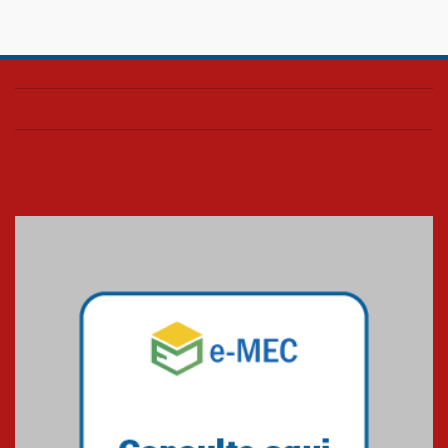
Confira como foi o culto mensal
de março
26.03.2026
Cerimônia do Jaleco marca
entrada de novos alunos de
Medicina em Alphaville
09.03.2026
Mackenzie mobiliza campanha
solidária para apoiar famílias em
Minas Gerais
05.03.2026