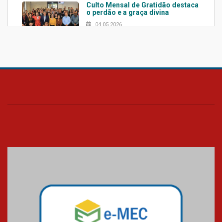
Culto Mensal de Gratidão destaca
o perdão e a graça divina
04.05.2026
Confira como foi o culto mensal
de março
26.03.2026
Cerimônia do Jaleco marca
entrada de novos alunos de
Medicina em Alphaville
09.03.2026
Mackenzie mobiliza campanha
solidária para apoiar famílias em
Minas Gerais