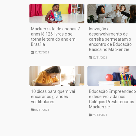
Mackenzista de apenas 7
Inovação e
anos lê 126 livros e se
desenvolvimento de
torna leitora do ano em
carreira permearam o
Brasília
encontro de Educação
Básica no Mackenzie
16/12/2021
19/11/2021
10 dicas para quem vai
Educação Empreendedo
encarar os grandes
é desenvolvida nos
vestibulares
Colégios Presbiterianos
Mackenzie
04/11/2021
26/10/2021