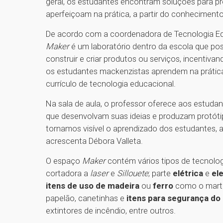
geral, os estudantes encontram soluções para p
aperfeiçoam na prática, a partir do conhecimento
De acordo com a coordenadora de Tecnologia Ed
Maker
é um laboratório dentro da escola que pos
construir e criar produtos ou serviços, incentivan
os estudantes mackenzistas aprendem na prática,
currículo de tecnologia educacional.
Na sala de aula, o professor oferece aos estuda
que desenvolvam suas ideias e produzam protót
tornamos visível o aprendizado dos estudantes, a
acrescenta Débora Valleta.
O espaço
Maker
contém vários tipos de tecnolog
cortadora a
laser
e
Sillouete
; parte
elétrica
e
el
itens de uso de madeira
ou
ferro
como o marte
papelão, canetinhas e
itens para segurança do
extintores de incêndio, entre outros.