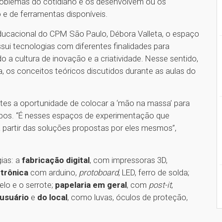
roblemas do cotidiano e os desenvolvem ou os
 e de ferramentas disponíveis.
ucacional do CPM São Paulo, Débora Valleta, o espaço
sui tecnologias com diferentes finalidades para
do a cultura de inovação e a criatividade. Nesse sentido,
 os conceitos teóricos discutidos durante as aulas do
ntes a oportunidade de colocar a ‘mão na massa’ para
ipos. “É nesses espaços de experimentação que
 partir das soluções propostas por eles mesmos”,
ias: a
fabricação digital
, com impressoras 3D,
etrônica
com arduino,
protoboard
, LED, ferro de solda;
lo e o serrote;
papelaria em geral
, com
post-it
,
 usuário
e
do local
, como luvas, óculos de proteção,