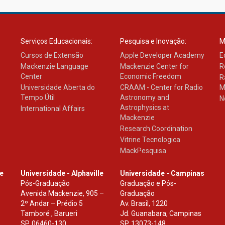
Serviços Educacionais:
Pesquisa e Inovação:
M
Cursos de Extensão
Apple Developer Academy
E
Mackenzie Language
Mackenzie Center for
R
Center
Economic Freedom
R
Universidade Aberta do
CRAAM - Center for Radio
M
Tempo Útil
Astronomy and
N
Astrophysics at
International Affairs
Mackenzie
Research Coordination
Vitrine Tecnologica
MackPesquisa
le
Universidade - Alphaville
Universidade - Campinas
Pós-Graduação
Graduação e Pós-
Avenida Mackenzie, 905 –
Graduação
2º Andar – Prédio 5
Av. Brasil, 1220
Tamboré , Barueri
Jd. Guanabara, Campinas
SP
,
06460-130
SP
,
13073-148