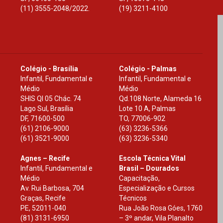
(11) 3555-2048/2022.
(19) 3211-4100
Colégio - Brasília
Colégio - Palmas
Infantil, Fundamental e
Infantil, Fundamental e
Médio
Médio
SHIS Ql 05 Chác. 74
Qd.108 Norte, Alameda 16
Lago Sul, Brasília
Lote 10 A, Palmas
DF
,
71600-500
TO
,
77006-902
(61) 2106-9000
(63) 3236-5366
(61) 3521-9000
(63) 3236-5340
Agnes – Recife
Escola Técnica Vital
Infantil, Fundamental e
Brasil – Dourados
Médio
Capacitação,
Av. Rui Barbosa, 704
Especialização e Cursos
Graças, Recife
Técnicos
PE
,
52011-040
Rua João Rosa Góes, 1760
(81) 3131-6950
– 3º andar, Vila Planalto