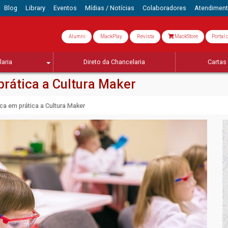
Blog
Library
Eventos
Mídias / Notícias
Colaboradores
Atendimen
Alumni
MackPlay
Revista
MackStore
Portal 
aria
Direto da Chancelaria
Cartas 
rática a Cultura Maker
a em prática a Cultura Maker