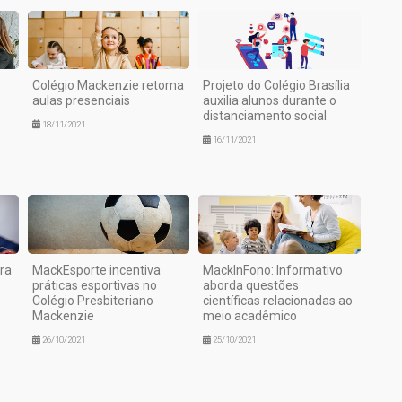
Colégio Mackenzie retoma
Projeto do Colégio Brasília
aulas presenciais
auxilia alunos durante o
distanciamento social
18/11/2021
16/11/2021
ra
MackEsporte incentiva
MackInFono: Informativo
práticas esportivas no
aborda questões
Colégio Presbiteriano
científicas relacionadas ao
Mackenzie
meio acadêmico
26/10/2021
25/10/2021