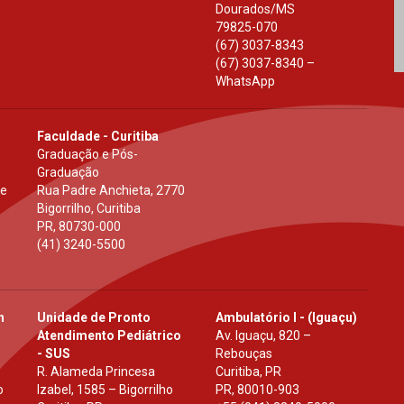
Dourados
/
MS
79825-070
(67) 3037-8343
(67) 3037-8340 –
WhatsApp
Faculdade - Curitiba
Graduação e Pós-
Graduação
 e
Rua Padre Anchieta, 2770
Bigorrilho, Curitiba
PR
,
80730-000
(41) 3240-5500
h
Unidade de Pronto
Ambulatório I - (Iguaçu)
Atendimento Pediátrico
Av. Iguaçu, 820 –
- SUS
Rebouças
R. Alameda Princesa
Curitiba, PR
o
Izabel, 1585 – Bigorrilho
PR
,
80010-903