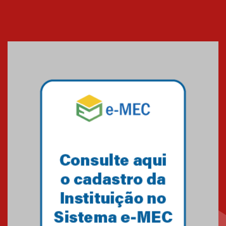
Cerimônia do Jaleco marca
entrada de novos alunos de
Medicina em Alphaville
09.03.2026
Mackenzie mobiliza campanha
solidária para apoiar famílias em
Minas Gerais
05.03.2026
Primeiro culto do ano ressalta o
agradecimento
27.02.2026