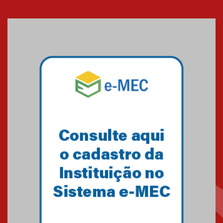
Cerimônia do Jaleco marca
entrada de novos alunos de
Medicina em Alphaville
09.03.2026
Mackenzie mobiliza campanha
solidária para apoiar famílias em
Minas Gerais
05.03.2026
Primeiro culto do ano ressalta o
agradecimento
27.02.2026
Mackenzie recepciona calouros
do primeiro semestre de 2026