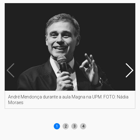
André Mendonça durante a aula Magna na UPM. FOTO: Nádia
Moraes
1
2
3
4