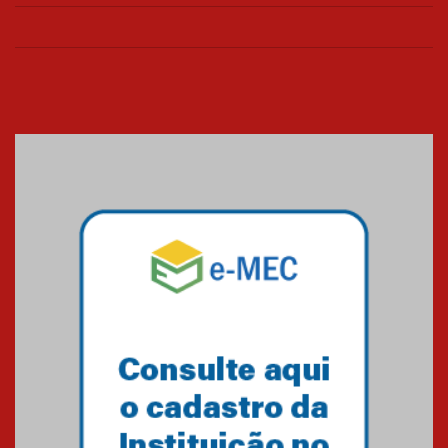
26.03.2026
Cerimônia do Jaleco marca
entrada de novos alunos de
Medicina em Alphaville
09.03.2026
Mackenzie mobiliza campanha
solidária para apoiar famílias em
Minas Gerais
05.03.2026
Primeiro culto do ano ressalta o
agradecimento
27.02.2026