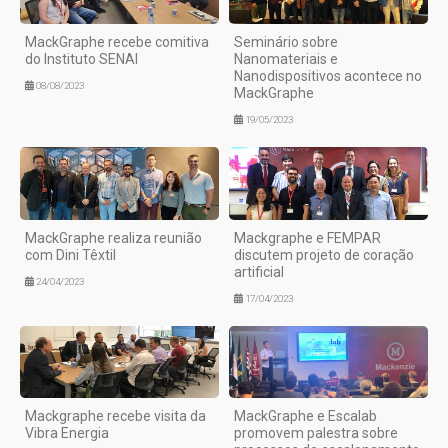
MackGraphe recebe comitiva
Seminário sobre
do Instituto SENAI
Nanomateriais e
Nanodispositivos acontece no
08/08/2023
MackGraphe
19/05/2023
MackGraphe realiza reunião
Mackgraphe e FEMPAR
com Dini Têxtil
discutem projeto de coração
artificial
24/04/2023
17/04/2023
Mackgraphe recebe visita da
MackGraphe e Escalab
Vibra Energia
promovem palestra sobre