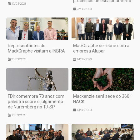
processos de escalonamento
17/04/2023
22/03/2023
Representantes do
MackGraphe se reúne com a
MackGraphe visitam a INBRA
empresa Alupar
20/03/2023
14/03/2023
FDir comemora 70 anos com
Mackenzie será sede do 360º
palestra sobre o julgamento
HACK
de Nuremberg no TJ-SP
13/03/2023
13/03/2023