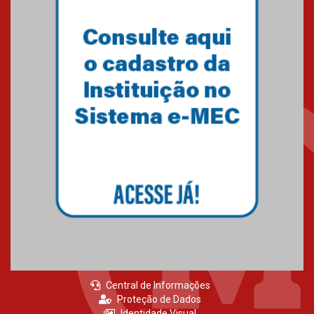
Primeiro culto do ano ressalta o
agradecimento
27.02.2026
Mackenzie recepciona calouros
do primeiro semestre de 2026
06.02.2026
Central de Informações
Proteção de Dados
Identidade Visual