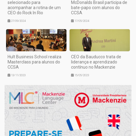
selecionado para
McDonalds Brasil participa de
acompanhar a rotina de um
bate-papo com alunos do
CEO do Rock In Rio
CCSA
27/09/2024
17/05/2024
Hult Business School realiza
CEO da Bauducco trata de
Masterclass para alunos do
liderança e aprendizado
CCSA
contínuo no Mackenzie
13/11/2023
15/05/2023