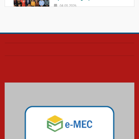
04.05.2026
Confira como foi o culto mensal
de março
26.03.2026
Cerimônia do Jaleco marca
entrada de novos alunos de
Medicina em Alphaville
09.03.2026
Mackenzie mobiliza campanha
solidária para apoiar famílias em
Minas Gerais
05.03.2026