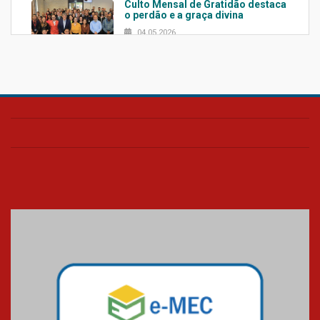
Culto Mensal de Gratidão destaca
o perdão e a graça divina
04.05.2026
Confira como foi o culto mensal
de março
26.03.2026
Cerimônia do Jaleco marca
entrada de novos alunos de
Medicina em Alphaville
09.03.2026
Mackenzie mobiliza campanha
solidária para apoiar famílias em
Minas Gerais