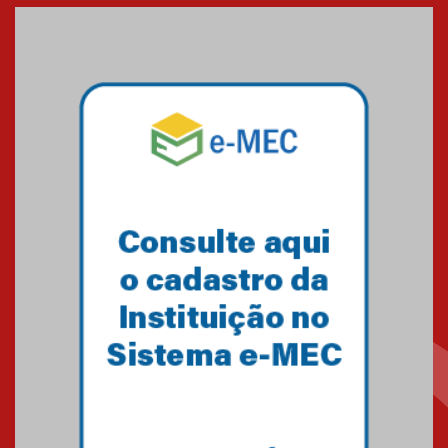
Medicina em Alphaville
09.03.2026
Mackenzie mobiliza campanha
solidária para apoiar famílias em
Minas Gerais
05.03.2026
Primeiro culto do ano ressalta o
agradecimento
27.02.2026
Mackenzie recepciona calouros
do primeiro semestre de 2026
06.02.2026