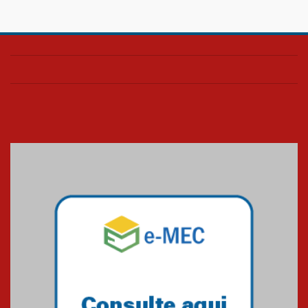
Confira como foi o culto mensal
de março
26.03.2026
Cerimônia do Jaleco marca
entrada de novos alunos de
Medicina em Alphaville
09.03.2026
Mackenzie mobiliza campanha
solidária para apoiar famílias em
Minas Gerais
05.03.2026