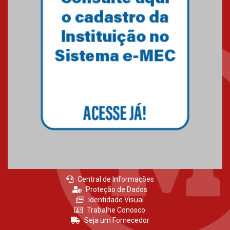
Primeiro culto do ano ressalta o
agradecimento
27.02.2026
Mackenzie recepciona calouros
do primeiro semestre de 2026
06.02.2026
Central de Informações
Proteção de Dados
Identidade Visual
Trabalhe Conosco
Seja um Fornecedor