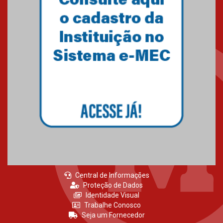
Primeiro culto do ano ressalta o
agradecimento
27.02.2026
Mackenzie recepciona calouros
do primeiro semestre de 2026
06.02.2026
Central de Informações
Proteção de Dados
Identidade Visual
Trabalhe Conosco
Seja um Fornecedor