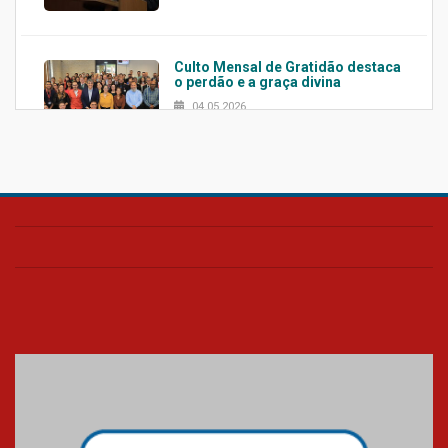
Culto Mensal de Gratidão destaca
o perdão e a graça divina
04.05.2026
Confira como foi o culto mensal
de março
26.03.2026
Cerimônia do Jaleco marca
entrada de novos alunos de
Medicina em Alphaville
09.03.2026