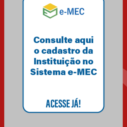
Mackenzie mobiliza campanha
solidária para apoiar famílias em
Minas Gerais
05.03.2026
Primeiro culto do ano ressalta o
agradecimento
27.02.2026
Mackenzie recepciona calouros
do primeiro semestre de 2026
06.02.2026