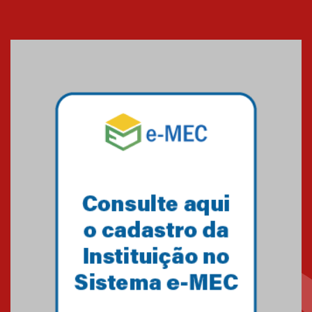
Cerimônia do Jaleco marca
entrada de novos alunos de
Medicina em Alphaville
09.03.2026
Mackenzie mobiliza campanha
solidária para apoiar famílias em
Minas Gerais
05.03.2026
Primeiro culto do ano ressalta o
agradecimento
27.02.2026
Mackenzie recepciona calouros
do primeiro semestre de 2026