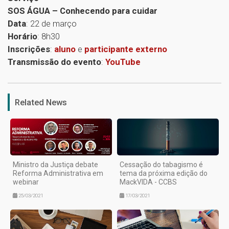
SOS ÁGUA – Conhecendo para cuidar
Data
: 22 de março
Horário
: 8h30
Inscrições
:
aluno
e
participante externo
Transmissão do evento
:
YouTube
1
Related News
Ministro da Justiça debate
Cessação do tabagismo é
Reforma Administrativa em
tema da próxima edição do
webinar
MackVIDA - CCBS
25/03/2021
17/03/2021