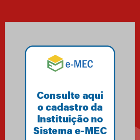
Cerimônia do Jaleco marca
entrada de novos alunos de
Medicina em Alphaville
09.03.2026
Mackenzie mobiliza campanha
solidária para apoiar famílias em
Minas Gerais
05.03.2026
Primeiro culto do ano ressalta o
agradecimento
27.02.2026
Mackenzie recepciona calouros