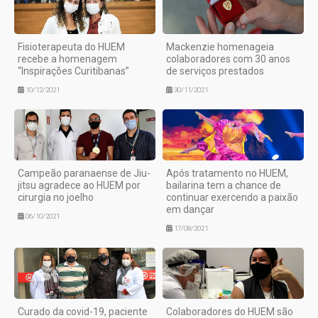
Fisioterapeuta do HUEM
Mackenzie homenageia
recebe a homenagem
colaboradores com 30 anos
“Inspirações Curitibanas”
de serviços prestados
10/12/2021
30/11/2021
Campeão paranaense de Jiu-
Após tratamento no HUEM,
jitsu agradece ao HUEM por
bailarina tem a chance de
cirurgia no joelho
continuar exercendo a paixão
em dançar
06/10/2021
17/08/2021
Curado da covid-19, paciente
Colaboradores do HUEM são