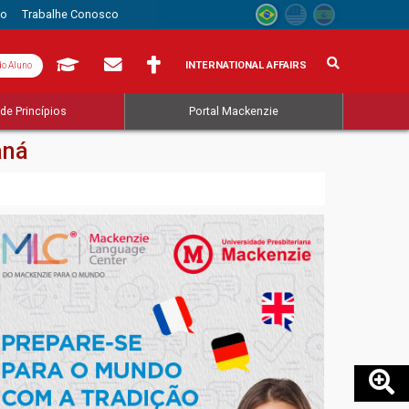
to
Trabalhe Conosco
INTERNATIONAL AFFAIRS
do Aluno
de Princípios
Portal Mackenzie
aná