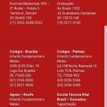
Avenida Mackenzie, 905 –
Graduação
2º Andar – Prédio 5
Av. Brasil, 1220
Tamboré , Barueri
Jd. Guanabara, Campinas
SP
,
06460-130
SP
,
13073-148
(11) 3555-2048/2022.
(19) 3211-4100
Colégio - Brasília
Colégio - Palmas
Infantil, Fundamental e
Infantil, Fundamental e
Médio
Médio
SHIS Ql 05 Chác. 74
Qd.108 Norte, Alameda 16
Lago Sul, Brasília
Lote 10 A, Palmas
DF
,
71600-500
TO
,
77006-902
(61) 2106-9000
(63) 3236-5366
(61) 3521-9000
(63) 3236-5340
Agnes – Recife
Escola Técnica Vital
Infantil, Fundamental e
Brasil – Dourados
Médio
Capacitação,