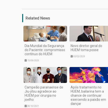
Related News
Dia Mundial da Segurança
Novo diretor geral do
do Paciente: compromisso
HUEM toma posse
contínuo do HUEM
02/02/2023
15/09/2023
Campeão paranaense de
Após tratamento no
Jiu-jitsu agradece ao
HUEM, bailarina tem a
HUEM por cirurgia no
chance de continuar
joelho
exercendo a paixão em
dançar
06/10/2021