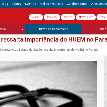
Blog
Library
Eventos
Mídias / Notícias
Colaboradores
Atendimen
Alumni
MackPlay
Revista
MackStore
Portal 
aria
Direto da Chancelaria
Cartas 
e ressalta importância do HUEM no Par
Secretário de Estado da Saúde ressalta importância do HUEM no Paraná