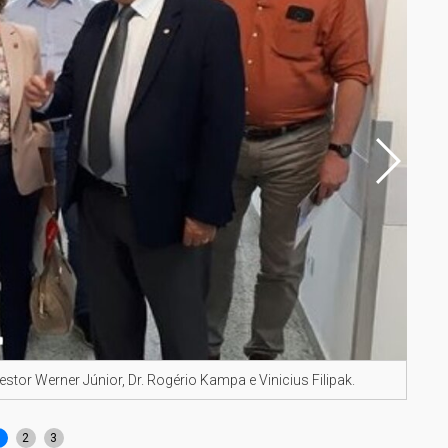
estor Werner Júnior, Dr. Rogério Kampa e Vinicius Filipak.
Dr. 
Kam
1
2
3