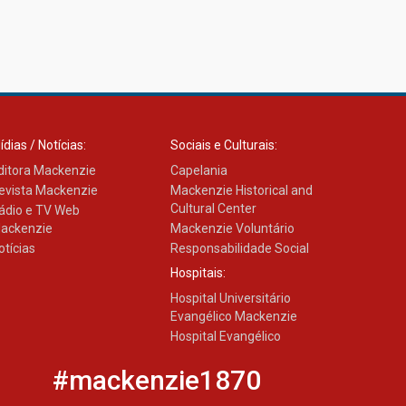
ídias / Notícias:
Sociais e Culturais:
ditora Mackenzie
Capelania
evista Mackenzie
Mackenzie Historical and
Cultural Center
ádio e TV Web
ackenzie
Mackenzie Voluntário
otícias
Responsabilidade Social
Hospitais:
Hospital Universitário
Evangélico Mackenzie
Hospital Evangélico
#mackenzie1870