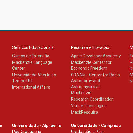
Serviços Educacionais:
Pesquisa e Inovação:
M
Cursos de Extensão
Apple Developer Academy
E
Mackenzie Language
Mackenzie Center for
R
Center
Economic Freedom
R
Universidade Aberta do
CRAAM - Center for Radio
M
Tempo Útil
Astronomy and
N
Astrophysics at
International Affairs
Mackenzie
Research Coordination
Vitrine Tecnologica
MackPesquisa
le
Universidade - Alphaville
Universidade - Campinas
Pós-Graduação
Graduação e Pós-