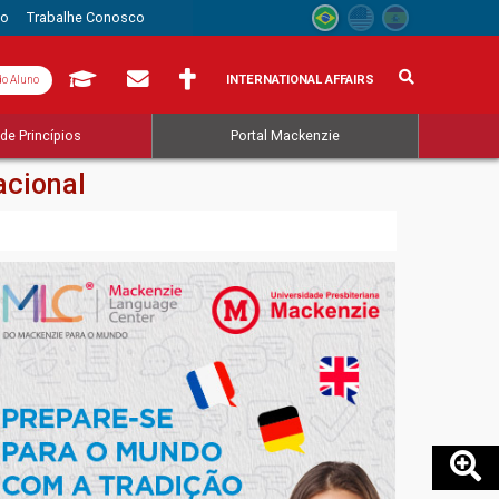
to
Trabalhe Conosco
INTERNATIONAL AFFAIRS
do Aluno
de Princípios
Portal Mackenzie
acional