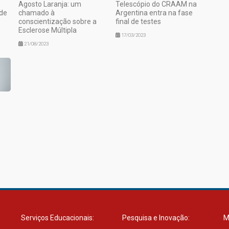
Agosto Laranja: um
Telescópio do CRAAM na
de
chamado à
Argentina entra na fase
conscientização sobre a
final de testes
Esclerose Múltipla
17/03/2023
21/08/2023
Serviços Educacionais:
Pesquisa e Inovação:
M