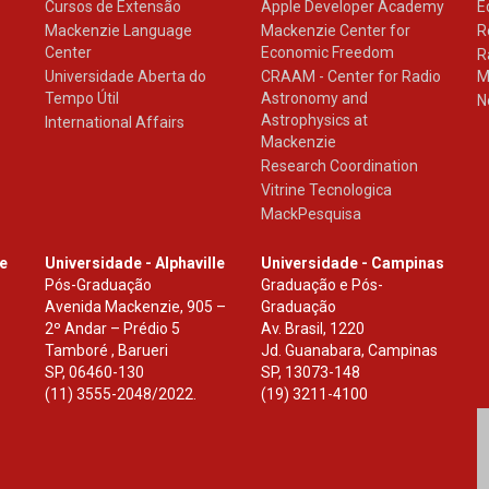
Cursos de Extensão
Apple Developer Academy
E
Mackenzie Language
Mackenzie Center for
R
Center
Economic Freedom
R
Universidade Aberta do
CRAAM - Center for Radio
M
Tempo Útil
Astronomy and
N
Astrophysics at
International Affairs
Mackenzie
Research Coordination
Vitrine Tecnologica
MackPesquisa
le
Universidade - Alphaville
Universidade - Campinas
Pós-Graduação
Graduação e Pós-
Avenida Mackenzie, 905 –
Graduação
2º Andar – Prédio 5
Av. Brasil, 1220
Tamboré , Barueri
Jd. Guanabara, Campinas
SP
,
06460-130
SP
,
13073-148
(11) 3555-2048/2022.
(19) 3211-4100