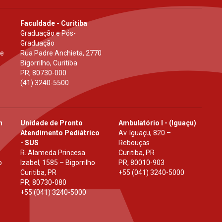
Faculdade - Curitiba
Graduação e Pós-
Graduação
 e
Rua Padre Anchieta, 2770
Bigorrilho, Curitiba
PR
,
80730-000
(41) 3240-5500
h
Unidade de Pronto
Ambulatório I - (Iguaçu)
Atendimento Pediátrico
Av. Iguaçu, 820 –
- SUS
Rebouças
R. Alameda Princesa
Curitiba, PR
o
Izabel, 1585 – Bigorrilho
PR
,
80010-903
Curitiba, PR
+55 (041) 3240-5000
PR
,
80730-080
+55 (041) 3240-5000