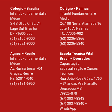
Colégio - Brasília
Colégio - Palmas
Infantil, Fundamental e
Infantil, Fundamental e
Médio
Médio
SHIS Ql 05 Chác. 74
Qd.108 Norte, Alameda 16
Lago Sul, Brasília
Lote 10 A, Palmas
DF
,
71600-500
TO
,
77006-902
(61) 2106-9000
(63) 3236-5366
(61) 3521-9000
(63) 3236-5340
Agnes – Recife
Escola Técnica Vital
Infantil, Fundamental e
Brasil – Dourados
Médio
Capacitação,
Av. Rui Barbosa, 704
Especialização e Cursos
Graças, Recife
Técnicos
PE
,
52011-040
Rua João Rosa Góes, 1760
(81) 3131-6950
– 3º andar, Vila Planalto
Dourados
/
MS
79825-070
(67) 3037-8343
(67) 3037-8340 –
WhatsApp