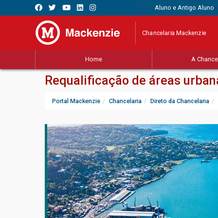
Aluno e Antigo Aluno
Chancelaria Mackenzie
Home
A Chancel
Requalificação de áreas urban
Portal Mackenzie
Chancelaria
Direto da Chancelaria