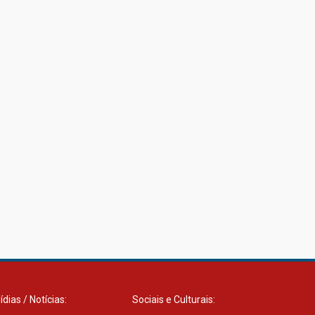
27.02.2026
Mackenzie recepciona
calouros do primeiro
semestre de 2026
06.02.2026
ídias / Notícias:
Sociais e Culturais: