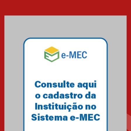
Cerimônia do Jaleco marca
entrada de novos alunos de
Medicina em Alphaville
09.03.2026
Mackenzie mobiliza campanha
solidária para apoiar famílias em
Minas Gerais
05.03.2026
Primeiro culto do ano ressalta o
agradecimento
27.02.2026
Mackenzie recepciona calouros
do primeiro semestre de 2026