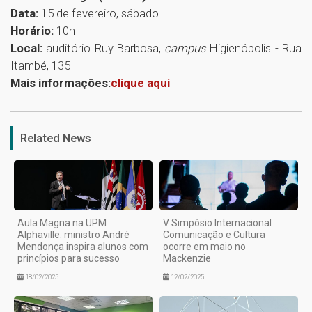
Data:
15 de fevereiro, sábado
Horário:
10h
Local:
auditório Ruy Barbosa,
campus
Higienópolis - Rua
Itambé, 135
Mais informações:
clique aqui
1
Related News
Aula Magna na UPM
V Simpósio Internacional
Alphaville: ministro André
Comunicação e Cultura
Mendonça inspira alunos com
ocorre em maio no
princípios para sucesso
Mackenzie
18/02/2025
12/02/2025