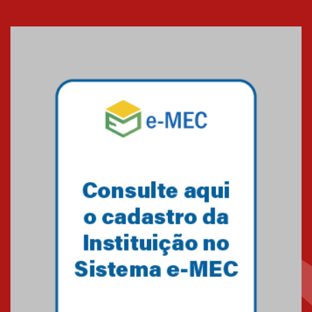
Cerimônia do Jaleco marca
entrada de novos alunos de
Medicina em Alphaville
09.03.2026
Mackenzie mobiliza campanha
solidária para apoiar famílias em
Minas Gerais
05.03.2026
Primeiro culto do ano ressalta o
agradecimento
27.02.2026
Mackenzie recepciona calouros
do primeiro semestre de 2026