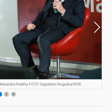
ta Alexandre Padilha. FOTO: Dagoberto Nogueira/NTAI
Coor
1
2
3