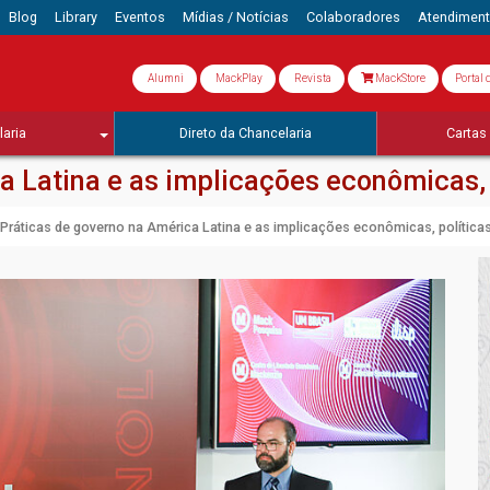
Blog
Library
Eventos
Mídias / Notícias
Colaboradores
Atendimen
Alumni
MackPlay
Revista
MackStore
Portal 
aria
Direto da Chancelaria
Cartas 
 Latina e as implicações econômicas, p
Práticas de governo na América Latina e as implicações econômicas, políticas