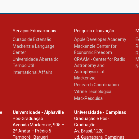
Serviços Educacionais:
Pesquisa e Inovação:
M
Cursos de Extensão
Apple Developer Academy
E
Mackenzie Language
Mackenzie Center for
R
Center
Economic Freedom
R
Universidade Aberta do
CRAAM - Center for Radio
M
Tempo Útil
Astronomy and
N
Astrophysics at
International Affairs
Mackenzie
Research Coordination
Vitrine Tecnologica
MackPesquisa
le
Universidade - Alphaville
Universidade - Campinas
Pós-Graduação
Graduação e Pós-
Avenida Mackenzie, 905 –
Graduação
2º Andar – Prédio 5
Av. Brasil, 1220
Tamboré , Barueri
Jd. Guanabara, Campinas