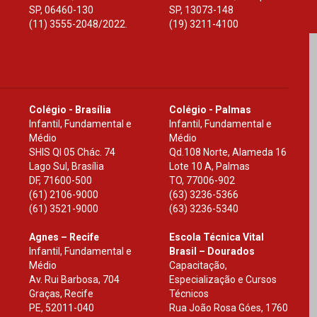
SP
,
06460-130
SP
,
13073-148
(11) 3555-2048/2022.
(19) 3211-4100
Colégio - Brasília
Colégio - Palmas
Infantil, Fundamental e
Infantil, Fundamental e
Médio
Médio
SHIS Ql 05 Chác. 74
Qd.108 Norte, Alameda 16
Lago Sul, Brasília
Lote 10 A, Palmas
DF
,
71600-500
TO
,
77006-902
(61) 2106-9000
(63) 3236-5366
(61) 3521-9000
(63) 3236-5340
Agnes – Recife
Escola Técnica Vital
Infantil, Fundamental e
Brasil – Dourados
Médio
Capacitação,
Av. Rui Barbosa, 704
Especialização e Cursos
Graças, Recife
Técnicos
PE
,
52011-040
Rua João Rosa Góes, 1760