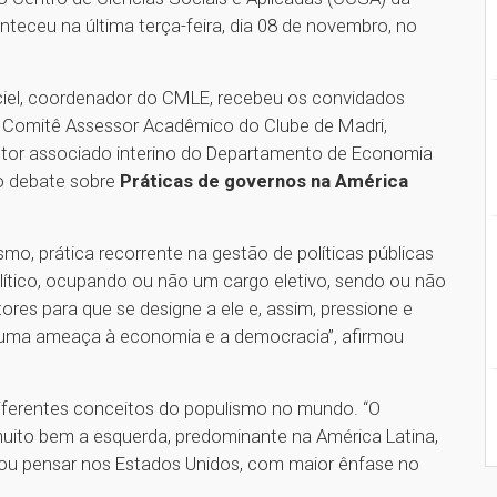
teceu na última terça-feira, dia 08 de novembro, no
ciel, coordenador do CMLE, recebeu os convidados
do Comitê Assessor Acadêmico do Clube de Madri,
retor associado interino do Departamento de Economia
 o debate sobre
Práticas de governos na América
mo, prática recorrente na gestão de políticas públicas
olítico, ocupando ou não um cargo eletivo, sendo ou não
tores para que se designe a ele e, assim, pressione e
, uma ameaça à economia e a democracia”, afirmou
diferentes conceitos do populismo no mundo. “O
muito bem a esquerda, predominante na América Latina,
, ou pensar nos Estados Unidos, com maior ênfase no