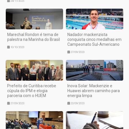
24/11/2025
Marechal Rondon é tema de
Nadador mackenzista
palestra na Marinha do Brasil
conquista cinco medalhas em
Campeonato Sul-Americano
10/10/2023
27/09/2023
Prefeito de Curitiba recebe
Inova Solar: Mackenzie e
cúpula do IPM e elogia
Huawei abrem caminho para
parceria com o HUEM
energia limpa
27/09/2023
22/09/2023