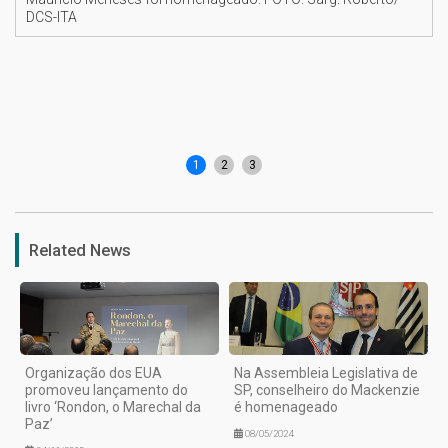
DCS-ITA
1
2
3
Related News
Organização dos EUA
Na Assembleia Legislativa de
promoveu lançamento do
SP, conselheiro do Mackenzie
livro ‘Rondon, o Marechal da
é homenageado
Paz’
08/05/2024