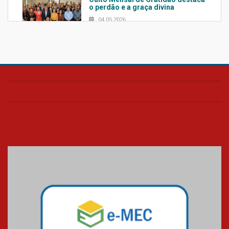
o perdão e a graça divina
04.05.2026
Confira como foi o culto mensal
de março
26.03.2026
Cerimônia do Jaleco marca
entrada de novos alunos de
Medicina em Alphaville
09.03.2026
Mackenzie mobiliza campanha
solidária para apoiar famílias em
Minas Gerais