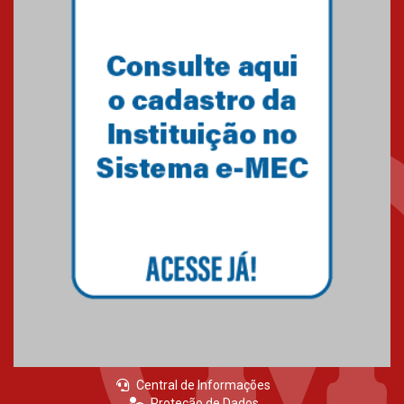
05.03.2026
Primeiro culto do ano ressalta o
agradecimento
27.02.2026
Mackenzie recepciona calouros
do primeiro semestre de 2026
06.02.2026
Central de Informações
Proteção de Dados