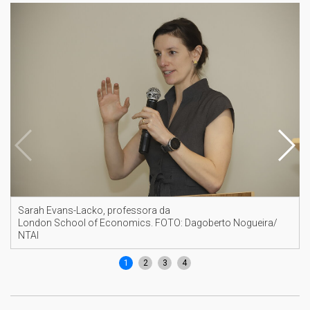
Sarah Evans-Lacko, professora da
London School of Economics. FOTO: Dagoberto Nogueira/
NTAI
1
2
3
4