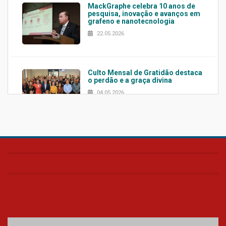
MackGraphe celebra 10 anos de
pesquisa, inovação e avanços em
grafeno e nanotecnologia
22.05.2026
Culto Mensal de Gratidão destaca
o perdão e a graça divina
04.05.2026
Confira como foi o culto mensal
de março
26.03.2026
Cerimônia do Jaleco marca
entrada de novos alunos de
Medicina em Alphaville