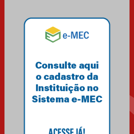
09.03.2026
Mackenzie mobiliza campanha
solidária para apoiar famílias em
Minas Gerais
05.03.2026
Primeiro culto do ano ressalta o
agradecimento
27.02.2026
Mackenzie recepciona calouros
do primeiro semestre de 2026
06.02.2026