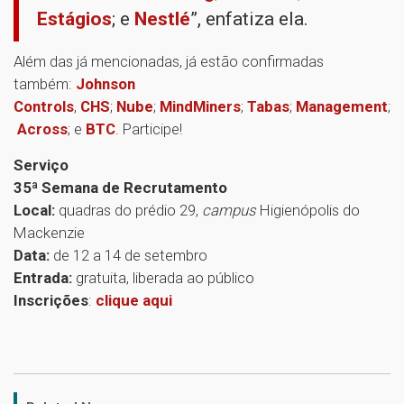
Estágios
; e
Nestlé
”, enfatiza ela.
Além das já mencionadas, já estão confirmadas
também:
Johnson
Controls
,
CHS
;
Nube
;
MindMiners
;
Tabas
;
Management
;
Across
; e
BTC
. Participe!
Serviço
35ª Semana de Recrutamento
Local:
quadras do prédio 29,
campus
Higienópolis do
Mackenzie
Data:
de 12 a 14 de setembro
Entrada:
gratuita, liberada ao público
Inscrições
:
clique aqui
1