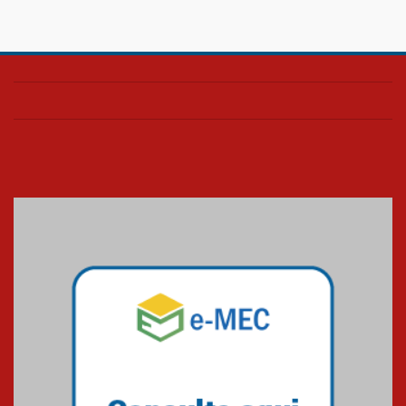
Confira como foi o culto mensal
de março
26.03.2026
Cerimônia do Jaleco marca
entrada de novos alunos de
Medicina em Alphaville
09.03.2026
Mackenzie mobiliza campanha
solidária para apoiar famílias em
Minas Gerais
05.03.2026