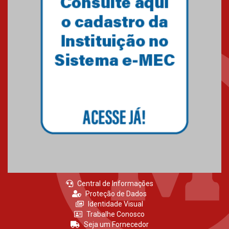
Primeiro culto do ano ressalta o
agradecimento
27.02.2026
Mackenzie recepciona calouros
do primeiro semestre de 2026
06.02.2026
Central de Informações
Proteção de Dados
Identidade Visual
Trabalhe Conosco
Seja um Fornecedor