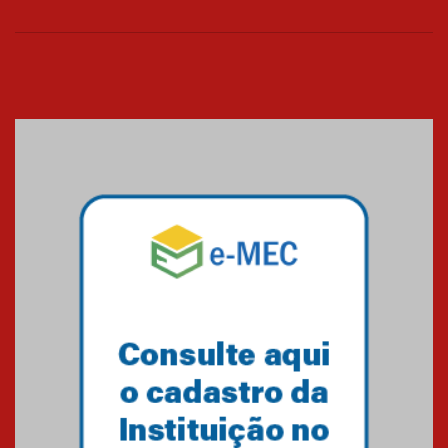
26.03.2026
Cerimônia do Jaleco marca
entrada de novos alunos de
Medicina em Alphaville
09.03.2026
Mackenzie mobiliza campanha
solidária para apoiar famílias em
Minas Gerais
05.03.2026
Primeiro culto do ano ressalta o
agradecimento
27.02.2026