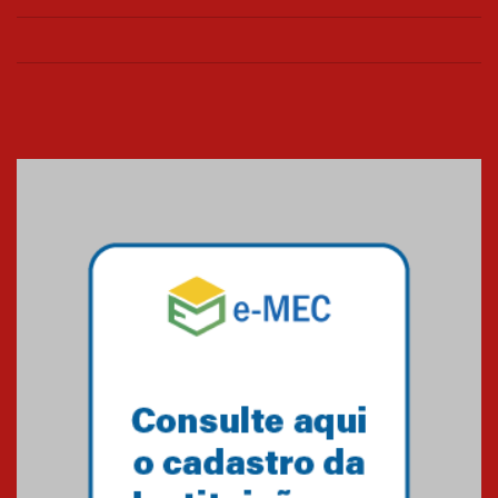
de março
26.03.2026
Cerimônia do Jaleco marca
entrada de novos alunos de
Medicina em Alphaville
09.03.2026
Mackenzie mobiliza campanha
solidária para apoiar famílias em
Minas Gerais
05.03.2026
Primeiro culto do ano ressalta o
agradecimento
27.02.2026