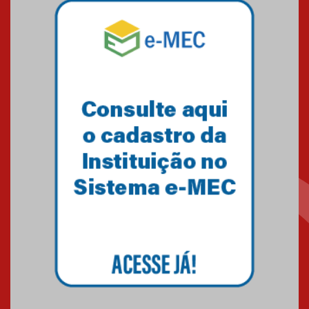
Mackenzie mobiliza campanha
solidária para apoiar famílias em
Minas Gerais
05.03.2026
Primeiro culto do ano ressalta o
agradecimento
27.02.2026
Mackenzie recepciona calouros
do primeiro semestre de 2026
06.02.2026