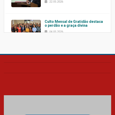
22.05.2026
Culto Mensal de Gratidão destaca
o perdão e a graça divina
04.05.2026
Confira como foi o culto mensal
de março
26.03.2026
Cerimônia do Jaleco marca
entrada de novos alunos de
Medicina em Alphaville
09.03.2026