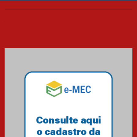
Confira como foi o culto mensal
de março
26.03.2026
Cerimônia do Jaleco marca
entrada de novos alunos de
Medicina em Alphaville
09.03.2026
Mackenzie mobiliza campanha
solidária para apoiar famílias em
Minas Gerais
05.03.2026
Primeiro culto do ano ressalta o
agradecimento
27.02.2026