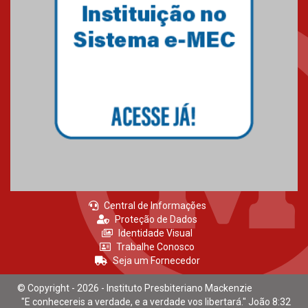
Mackenzie recepciona calouros
do primeiro semestre de 2026
06.02.2026
Central de Informações
Proteção de Dados
Identidade Visual
Trabalhe Conosco
Seja um Fornecedor
© Copyright - 2026 - Instituto Presbiteriano Mackenzie
"E conhecereis a verdade, e a verdade vos libertará." João 8:32